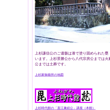
上杉謙信公のご遺骸は漆で塗り固められた甕
います。上杉景勝公から八代宗房公までは火
公までは土葬です。
上杉家御廟所の地図
上杉時代館の「直江兼続公」講座（本館）