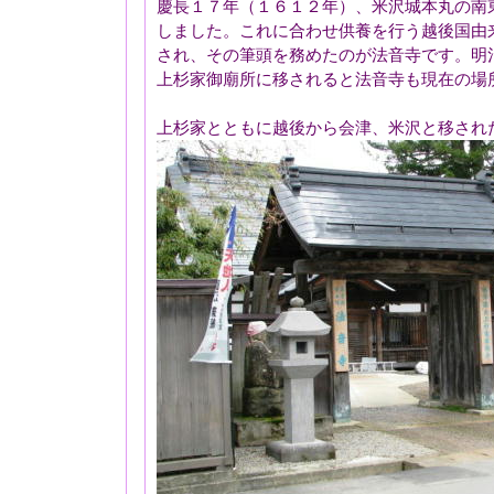
慶長１７年（１６１２年）、米沢城本丸の南
しました。これに合わせ供養を行う越後国由
され、その筆頭を務めたのが法音寺です。明
上杉家御廟所に移されると法音寺も現在の場
上杉家とともに越後から会津、米沢と移され