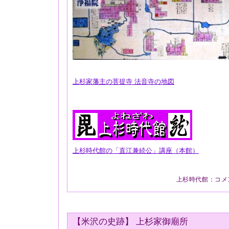
上杉家藩主の菩提寺 法音寺の地図
上杉時代館の「直江兼続公」講座（本館）
上杉時代館
：
コメ
【米沢の史跡】 上杉家御廟所