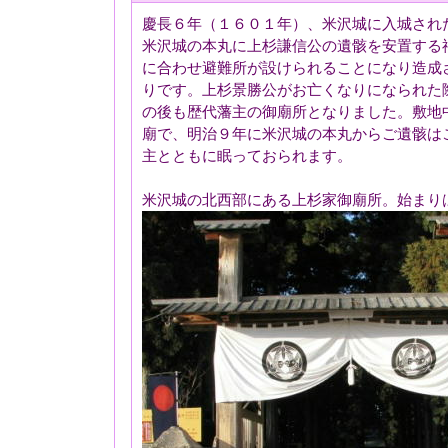
慶長６年（１６０１年）、米沢城に入城され
米沢城の本丸に上杉謙信公の遺骸を安置する
に合わせ避難所が設けられることになり造成
りです。上杉景勝公がお亡くなりになられた
の後も歴代藩主の御廟所となりました。敷地
廟で、明治９年に米沢城の本丸からご遺骸は
主とともに眠っておられます。
米沢城の北西部にある上杉家御廟所。始まり