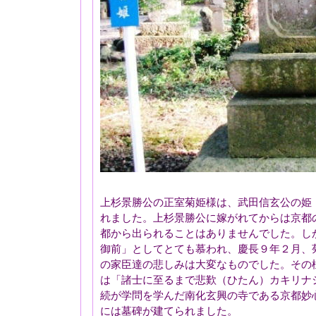
上杉景勝公の正室菊姫様は、武田信玄公の姫
れました。上杉景勝公に嫁がれてからは京都
都から出られることはありませんでした。し
御前」としてとても慕われ、慶長９年２月、
の家臣達の悲しみは大変なものでした。その
は「諸士に至るまで悲歎（ひたん）カキリナ
続が学問を学んだ南化玄興の寺である京都妙
には墓碑が建てられました。