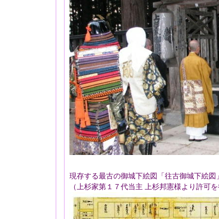
現存する最古の御城下絵図「往古御城下絵図
（上杉家第１７代当主 上杉邦憲様より許可