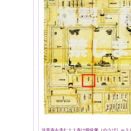
法音寺を含む１１寺は能化衆（のうげしゅう