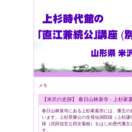
メモ
【米沢の史跡】 春日山林泉寺 - 上杉家
春日山林泉寺にある上杉家墓所には、藩主の
います。上杉景勝公の生母仙洞院様（上杉謙
様（武田信玄公四女菊姫）をはじめ歴代藩主
す。