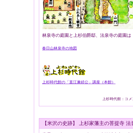
林泉寺の庭園と上杉伯爵邸、法泉寺の庭園は
春日山林泉寺の地図
上杉時代館の「直江兼続公」講座（本館）
上杉時代館
：
コメ
【米沢の史跡】 上杉家藩主の菩提寺 法