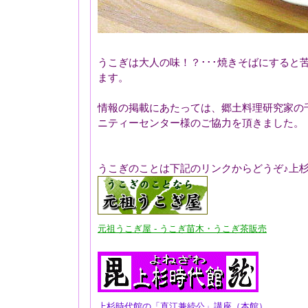
うこぎは大人の味！？･･･焼きそばにすると
ます。
情報の掲載にあたっては、郷土料理研究家の
ニティーセンター様のご協力を頂きました。
うこぎのことは下記のリンクからどうぞ♪上
元祖うこぎ屋 - うこぎ苗木・うこぎ茶販売
上杉時代館の「直江兼続公」講座（本館）