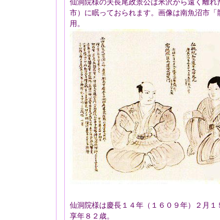
仙洞院様の夫長尾政景公は米沢から遠く離れ
市）に眠っておられます。画像は南魚沼市「
用。
仙洞院様は慶長１４年（１６０９年）２月１
享年８２歳。