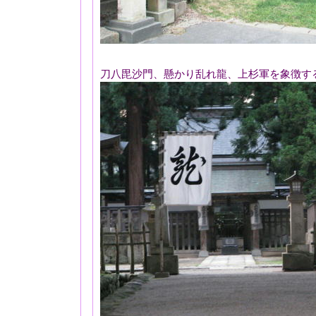
刀八毘沙門、懸かり乱れ龍、上杉軍を象徴す