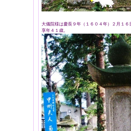
大儀院様は慶長９年（１６０４年）２月１６
享年４１歳。