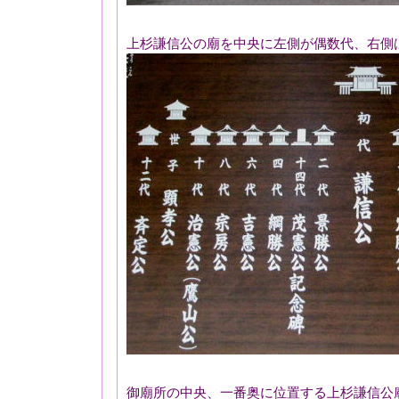
上杉謙信公の廟を中央に左側が偶数代、右側
御廟所の中央、一番奥に位置する上杉謙信公