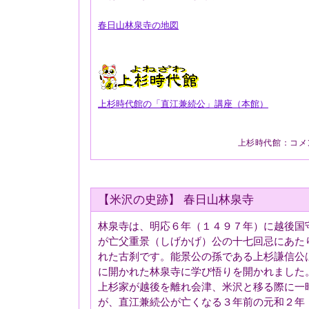
春日山林泉寺の地図
上杉時代館の「直江兼続公」講座（本館）
上杉時代館
：
コメ
【米沢の史跡】 春日山林泉寺
林泉寺は、明応６年（１４９７年）に越後国
が亡父重景（しげかげ）公の十七回忌にあた
れた古刹です。能景公の孫である上杉謙信公
に開かれた林泉寺に学び悟りを開かれました
上杉家が越後を離れ会津、米沢と移る際に一
が、直江兼続公が亡くなる３年前の元和２年