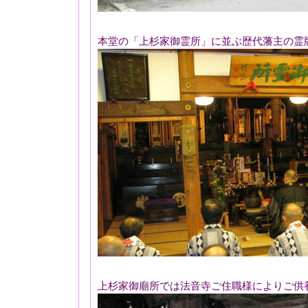
本堂の「上杉家御霊所」に並ぶ歴代藩主の霊
上杉家御廟所では法音寺ご住職様によりご供