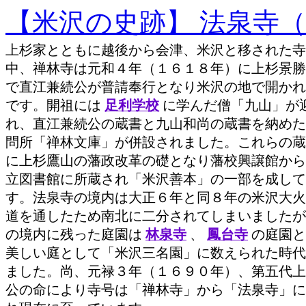
【米沢の史跡】 法泉寺
上杉家とともに越後から会津、米沢と移された寺
中、禅林寺は元和４年（１６１８年）に上杉景勝
で直江兼続公が普請奉行となり米沢の地で開かれ
です。開祖には
足利学校
に学んだ僧「九山」が
れ、直江兼続公の蔵書と九山和尚の蔵書を納めた
問所「禅林文庫」が併設されました。これらの蔵
に上杉鷹山の藩政改革の礎となり藩校興譲館から
立図書館に所蔵され「米沢善本」の一部を成して
す。法泉寺の境内は大正６年と同８年の米沢大火
道を通したため南北に二分されてしまいましたが
の境内に残った庭園は
林泉寺
、
鳳台寺
の庭園と
美しい庭として「米沢三名園」に数えられた時代
ました。尚、元禄３年（１６９０年）、第五代上
公の命により寺号は「禅林寺」から「法泉寺」に