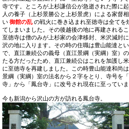
寺です。ところが上杉謙信公が急逝された際に起
人の養子（上杉景勝公と上杉景虎）による家督相
い
御館の乱
の戦火に巻き込まれ至徳寺は全てを
てしまいました。その後越後の地に再建されるこ
至徳寺は僧のみが上杉家の会津移封、米沢減封に
沢の地に入ります。その時の住職は豊山能達とい
で、直江兼続公の義母（直江景綱（実綱）室）の
たる方だったため、直江兼続公はこれを加護し米
に至徳寺を再建しました。この時豊山能達和尚は
景綱（実綱）室の法名から２字をとり、寺号を「
寺」から「鳳台寺」に改号され現在に至っていま
今も新潟から沢山の方が訪れる鳳台寺。