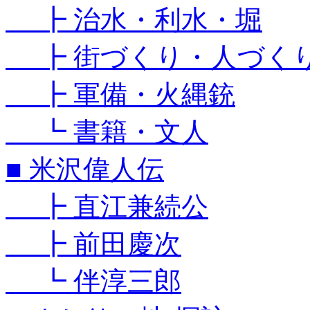
┣ 治水・利水・堀
┣ 街づくり・人づく
┣ 軍備・火縄銃
┗ 書籍・文人
■ 米沢偉人伝
┣ 直江兼続公
┣ 前田慶次
┗ 伴淳三郎