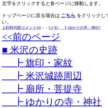
文字をクリックすると各ページに移動します。
トップページに戻る場合は
こちら
をクリックし
い。
上杉時代館
コメント(0)
：：[
メモ
/
┣ ゆかりの寺・神社
]
<<前のページ
■ 米沢の史跡
┣ 旗印・家紋
┣ 米沢城跡周辺
┣ 廟所・菩提寺
┣ ゆかりの寺・神社