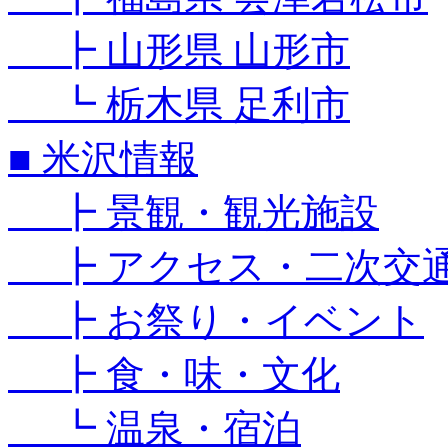
┣ 山形県 山形市
┗ 栃木県 足利市
■ 米沢情報
┣ 景観・観光施設
┣ アクセス・二次交
┣ お祭り・イベント
┣ 食・味・文化
┗ 温泉・宿泊