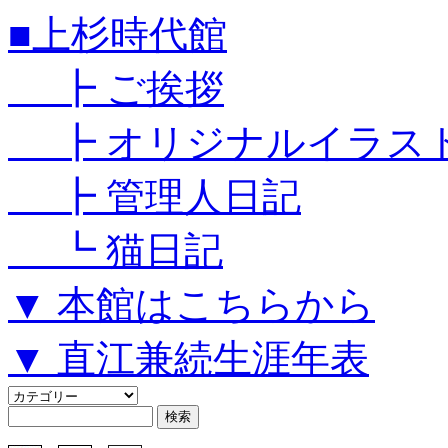
■上杉時代館
┣ ご挨拶
┣ オリジナルイラス
┣ 管理人日記
┗ 猫日記
▼ 本館はこちらから
▼ 直江兼続生涯年表