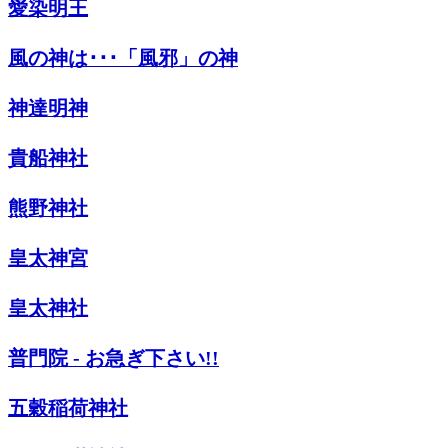
愛染明王
風の神は･･･「風邪」の神
神達明神
貴船神社
熊野神社
皇太神宮
皇太神社
普門院 - お急ぎ下さい!!
五穀稲荷神社