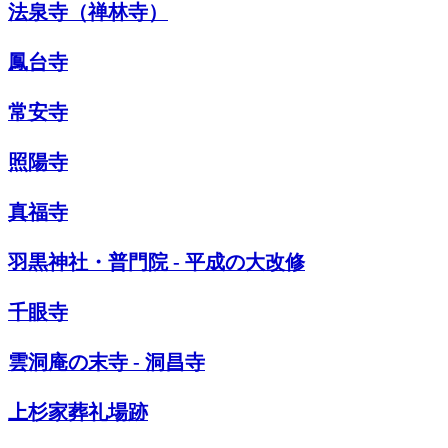
法泉寺（禅林寺）
鳳台寺
常安寺
照陽寺
真福寺
羽黒神社・普門院 - 平成の大改修
千眼寺
雲洞庵の末寺 - 洞昌寺
上杉家葬礼場跡