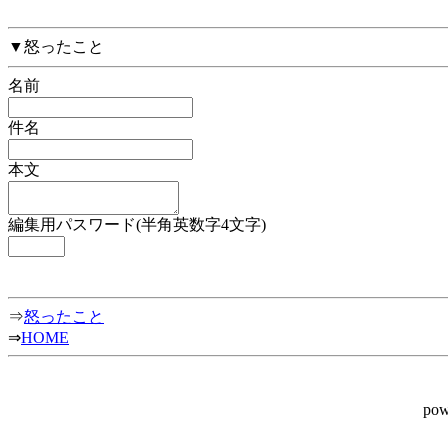
▼怒ったこと
名前
件名
本文
編集用パスワード(半角英数字4文字)
⇒
怒ったこと
⇒
HOME
pow