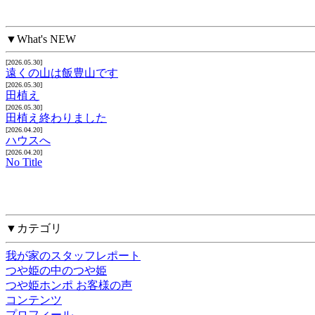
▼What's NEW
[2026.05.30]
遠くの山は飯豊山です
[2026.05.30]
田植え
[2026.05.30]
田植え終わりました
[2026.04.20]
ハウスへ
[2026.04.20]
No Title
▼カテゴリ
我が家のスタッフレポート
つや姫の中のつや姫
つや姫ホンポ お客様の声
コンテンツ
プロフィール