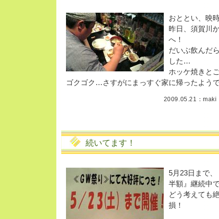
おととい、映
昨日、須賀川
へ！
だいぶ飲んだ
した…
ホッケ焼きと
ゴクゴク…さすがにまっすぐ家に帰ったようですf
2009.05.21：
maki
続いてます！
5月23日まで
半額』継続中
どう考えても
損！