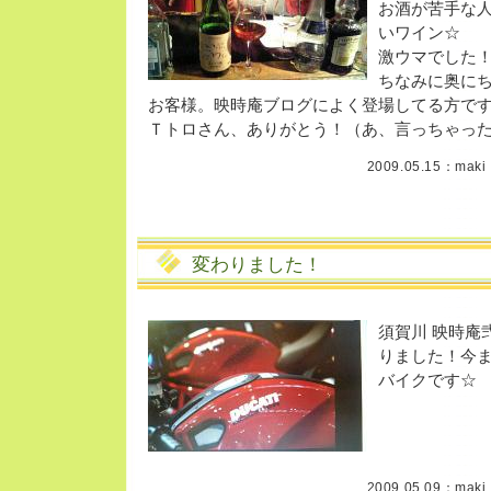
お酒が苦手な
いワイン☆
激ウマでした
ちなみに奥に
お客様。映時庵ブログによく登場してる方です
Ｔトロさん、ありがとう！（あ、言っちゃっ
2009.05.15：
maki
変わりました！
須賀川 映時庵
りました！今
バイクです☆
2009.05.09：
maki