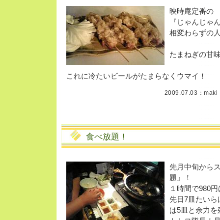
映時庵定番の
『じゃんじゃ
相変わらずの人
たまねぎの甘
これに冷たいビールがたまらなくウマイ！
2009.07.03：
maki
食べ放題！
先月中旬から
題』！
１時間で980
先日7皿たいら
は5皿と余力を