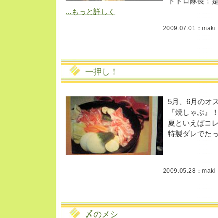
トトロ隊長！
...もっと詳しく
2009.07.01：
maki
一押し！
5月、6月のオ
『焼しゃぶ』
夏といえばコ
特製ダレでた
2009.05.28：
maki
〆のメシ