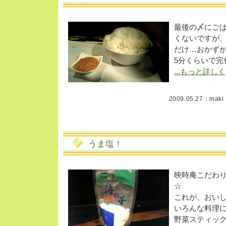
最後の〆にご
くないですが
だけ…おかず
5分くらいで完
...もっと詳しく
2009.05.27：
maki
うま塩！
映時庵こだわ
☆
これが、おい
いろんな料理
野菜スティッ