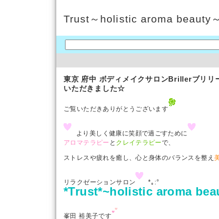
Trust～holistic aroma beauty
東京 府中 ボディメイクサロンBrillerブ
いただきました☆
ご覧いただきありがとうございます
より美
しく健康に笑顔で過ごすために
アロマテラピー
と
クレイテラピー
で、
ストレスや疲れを癒し、心と身体の
バランスを整え
リラクゼーションサロン
*｡:°
*Trust*~holistic aroma bea
峯田 裕美子です