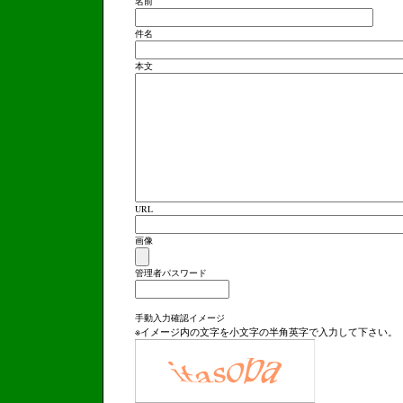
名前
件名
本文
URL
画像
管理者パスワード
手動入力確認イメージ
※イメージ内の文字を小文字の半角英字で入力して下さい。