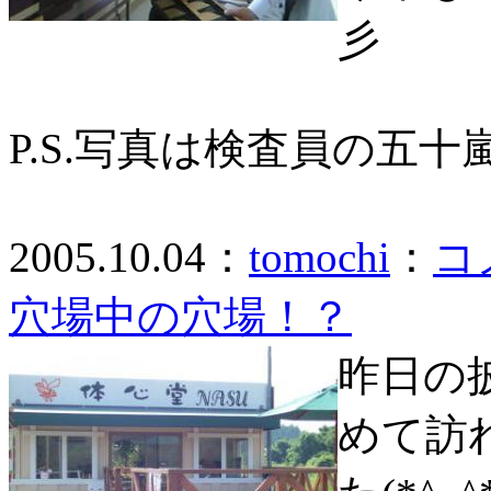
彡
P.S.写真は検査員の五
2005.10.04：
tomochi
：
コ
穴場中の穴場！？
昨日の
めて訪