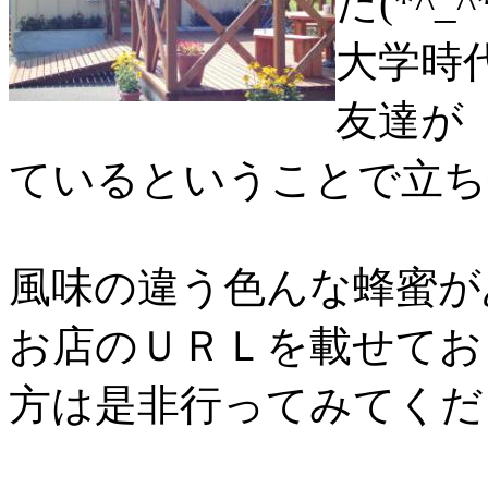
た(*^_^
大学時
友達が
ているということで立ち
風味の違う色んな蜂蜜が
お店のＵＲＬを載せてお
方は是非行ってみてください