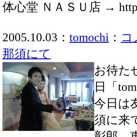
体心堂 ＮＡＳＵ店 → http://w
2005.10.03：
tomochi
：
コ
那須にて
お待た
日「tom
今日は
須に来
彰郎、