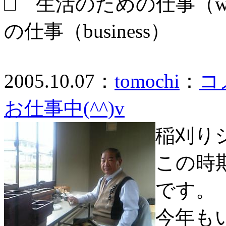
□ 生活のための仕事（wo
の仕事（business）
2005.10.07：
tomochi
：
コ
お仕事中(^^)v
稲刈り
この時
です。
今年も