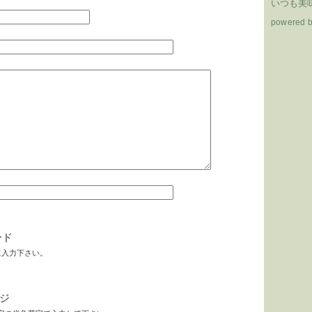
いつも美味
powered 
ード
に入力下さい。
ジ