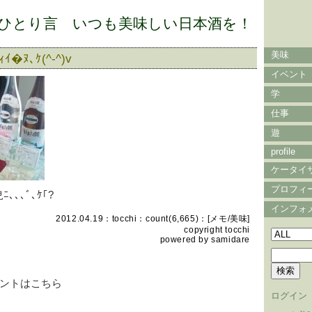
ひとり言 いつも美味しい日本酒を！
美味
ｨｲ�ﾇ､ｹ(^-^)v
イベント
学
仕事
遊
profile
ケータイ
プロフィ
ﾆ､､､ﾞ､ｹ｢?
インフォ
2012.04.19：
tocchi
：count(6,665)：[
メモ
/
美味
]
copyright
tocchi
powered by
samidare
ントはこちら
ログイン