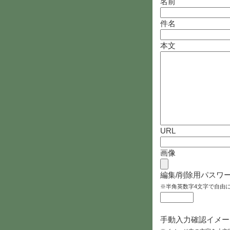
名前
件名
本文
URL
画像
編集/削除用パスワ
※半角英数字4文字で自由
手動入力確認イメー