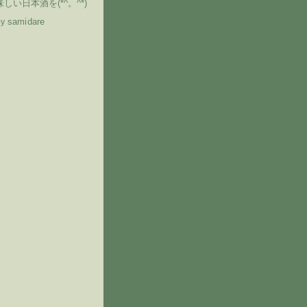
しい日本酒を(*^。^*)
samidare
by