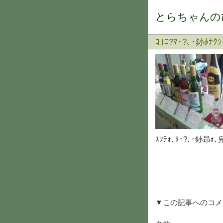
とらちゃんの
ｺ｣ﾆ?ﾏ･?､･釥ﾎﾅｸｼ
ｽﾂﾃｫ､ﾇ･?､･釥昻ｫ､皃
▼この記事へのコメ