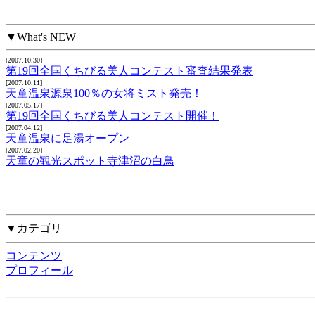
▼What's NEW
[2007.10.30]
第19回全国くちびる美人コンテスト審査結果発表
[2007.10.11]
天童温泉源泉100％の女将ミスト発売！
[2007.05.17]
第19回全国くちびる美人コンテスト開催！
[2007.04.12]
天童温泉に足湯オープン
[2007.02.20]
天童の観光スポット寺津沼の白鳥
▼カテゴリ
コンテンツ
プロフィール