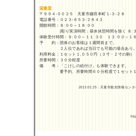
栄春堂
〒９９４-００２５ 天童市鎌田本町１-３-２８
電話番号：０２３-６５３-２８４３
開館時間：８:００～１８:００
(彫り実演時間：昼休休憩時間を除く ８:３０
体験受付時間：９:００～１１:３０ １３:００～１６
予 約：団体のお客様は１週間前まで。
２人位であれば当日でも可能の場合あり
利用料金：１セット１,０５０円（３寸・２寸の駒）
所要時間：３０分程度
備 考：「こけしの絵付け」も体験できます。
要予約、所要時間６０分程度で１セット１,
2013.02.25：
天童市観光情報センタ
htt