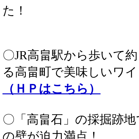
た！
〇JR高畠駅から歩いて
る高畠町で美味しいワイ
（ＨＰはこちら）
〇「高畠石」の採掘跡地
の壁が迫力満点！