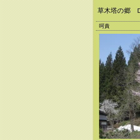
草木塔の郷 D
呵責