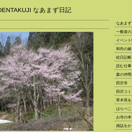
ENTAKUJI なあまず日記
なあまず
一般道の
イベント
和尚の嫁
絵日記帳
読む仕事
森の仲間
田沢寺
田沢コミ
草木塔を
はらぺこ
お寺の本
雑誌をか