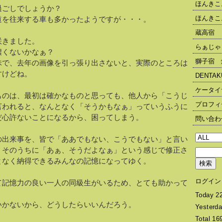
ほんきこ
過ごしでしょうか？
ほんきこ
道を往来する車も多かったようですが・・・。
蔵高宿
咲きました。
らぁじゃ
濃くないかなぁ？
獅子宿 
昧で、去年の画像を引っ張り出さないと、実際のところは
すけどね。
DENTA
ケータイ
ものは、最初は確かなものと思っても、他人から「こうじ
プロフィ
言われると、なんとなく「そうかもなぁ」っていうふうに
だ心許ないことになるから、困ってしまう。
問い合わ
の出来事を、皆で「ああでもない、こうでもない」と言い
、そのうちに「あぁ、そうだよなぁ」という感じで修正さ
となく納得できるみんなの記憶になってゆく。
ログイン
て記憶力の良い一人の同級生がいるため、とても助かって
Today 
いかないから、どうしたらいいんだろう。
Yesterd
Total 1