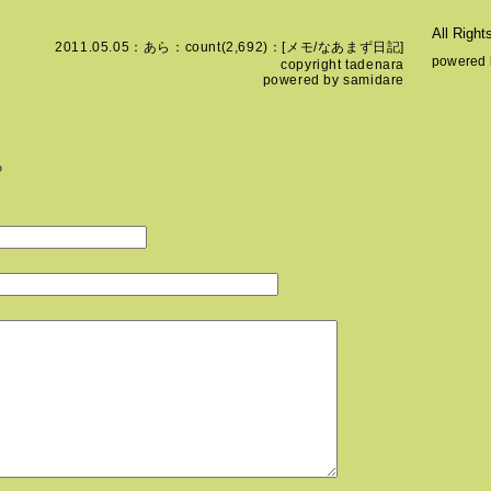
All Righ
2011.05.05：
あら
：count(2,692)：[
メモ
/
なあまず日記
]
powered
copyright
tadenara
powered by
samidare
ら