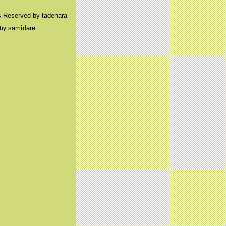
ts Reserved by tadenara
samidare
 by