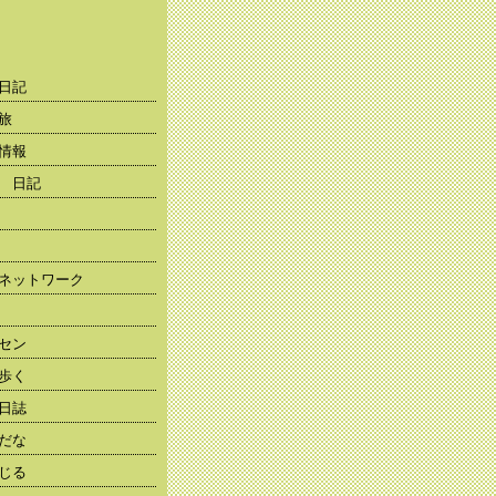
日記
旅
情報
 日記
ネットワーク
セン
歩く
日誌
だな
じる