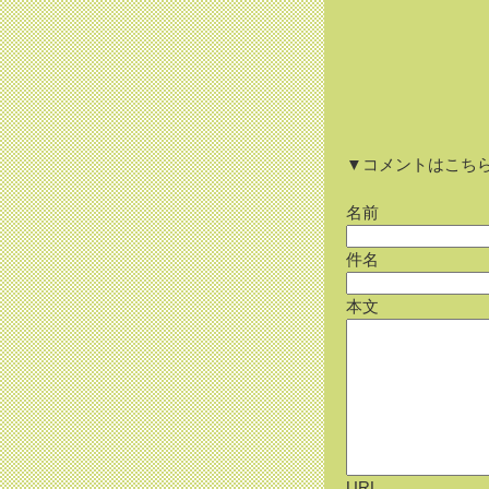
▼コメントはこち
名前
件名
本文
URL