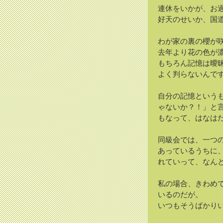
連休をいかが、お
好天のせいか、国
わが家の裏の櫻が
去年より花の色が
もちろん記憶は曖
よく判らないんで
自分の記憶という
ゃないか？！」と
もなって、はなは
同級会では、一つ
あっているうちに
れていって、なん
私の場合、きわめ
いるのだが。
いつもそうばかり