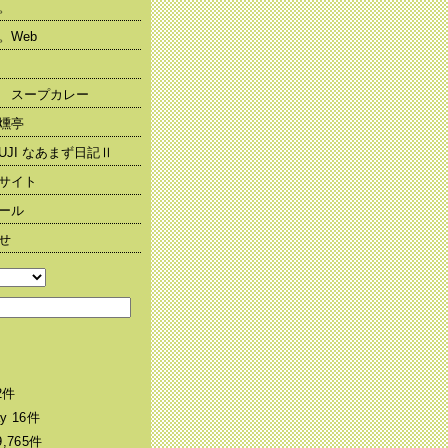
。
。Web
 スープカレー
燻亭
KUJI なあまず日記Ⅱ
サイト
ール
せ
22件
ay 16件
69,765件