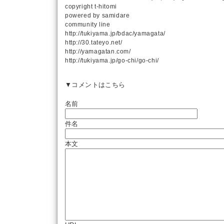
copyright
t-hitomi
powered by
samidare
community line
http://tukiyama.jp/bdac/yamagata/
http://30.tateyo.net/
http://yamagatan.com/
http://tukiyama.jp/go-chi/go-chi/
▼コメントはこちら
名前
件名
本文