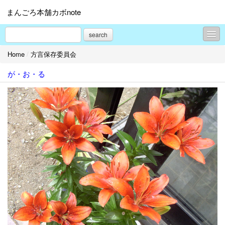
まんごろ本舗カボnote
search
Home
/
方言保存委員会
でほだれDiary
が・お・る
方言保存委員会
ちょろからてえんな～
プロフィール
お問合せ