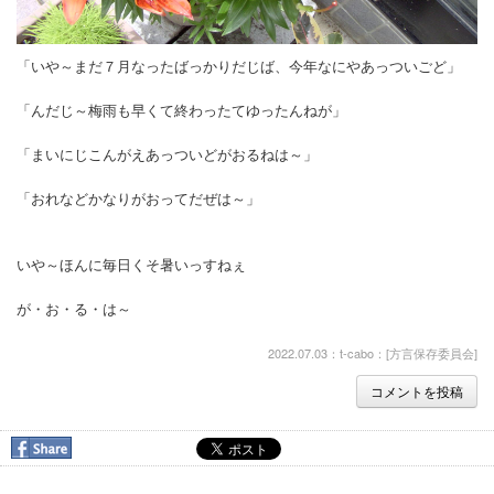
「いや～まだ７月なったばっかりだじば、今年なにやあっついごど」
「んだじ～梅雨も早くて終わったてゆったんねが」
「まいにじこんがえあっついどがおるねは～」
「おれなどかなりがおってだぜは～」
いや～ほんに毎日くそ暑いっすねぇ
が・お・る・は～
2022.07.03：t-cabo：[
方言保存委員会
]
コメントを投稿