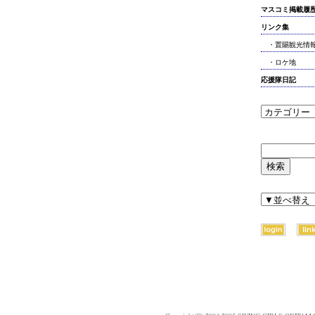
マスコミ掲載履
リンク集
・置賜観光情
・ロケ地
応援隊日記