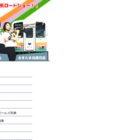
ト
ールズ列車
列車