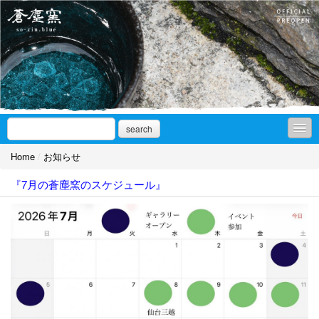
search
Home
/
お知らせ
お知らせ
『7月の蒼塵窯のスケジュール』
アオを求めて
ギャラリーnote
作品集
ギャラリーアクセス/SNS
取扱店