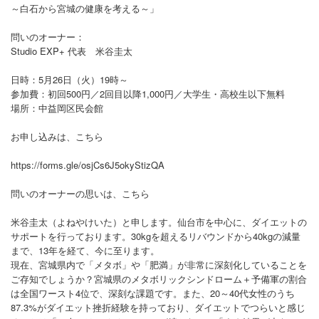
～白石から宮城の健康を考える～」
問いのオーナー：
Studio EXP+ 代表 米谷圭太
日時：5月26日（火）19時～
参加費：初回500円／2回目以降1,000円／大学生・高校生以下無料
場所：中益岡区民会館
お申し込みは、こちら
https://forms.gle/osjCs6J5okyStizQA
問いのオーナーの思いは、こちら
米谷圭太（よねやけいた）と申します。仙台市を中心に、ダイエットの
サポートを行っております。30kgを超えるリバウンドから40kgの減量
まで、13年を経て、今に至ります。
現在、宮城県内で「メタボ」や「肥満」が非常に深刻化していることを
ご存知でしょうか？宮城県のメタボリックシンドローム＋予備軍の割合
は全国ワースト4位で、深刻な課題です。また、20～40代女性のうち
87.3%がダイエット挫折経験を持っており、ダイエットでつらいと感じ