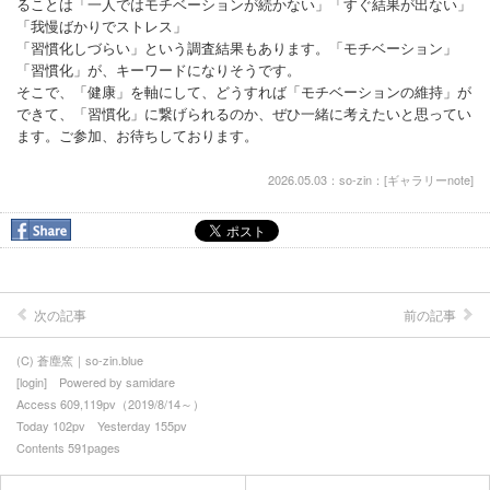
ることは「一人ではモチベーションが続かない」「すぐ結果が出ない」
「我慢ばかりでストレス」
「習慣化しづらい」という調査結果もあります。「モチベーション」
「習慣化」が、キーワードになりそうです。
そこで、「健康」を軸にして、どうすれば「モチベーションの維持」が
できて、「習慣化」に繋げられるのか、ぜひ一緒に考えたいと思ってい
ます。ご参加、お待ちしております。
2026.05.03：so-zin：[
ギャラリーnote
]
次の記事
前の記事
(C) 蒼塵窯｜so-zin.blue
[
login
] Powered by
samidare
Access 609,119pv（2019/8/14～）
Today 102pv Yesterday 155pv
Contents 591pages