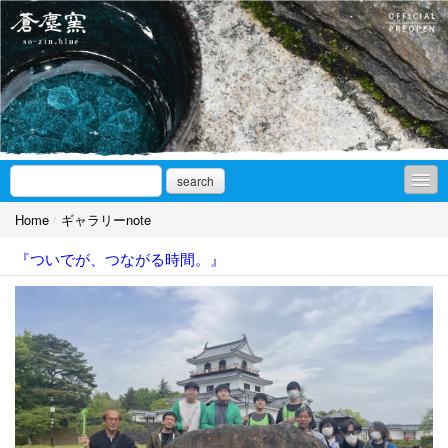
search
Home
/
ギャラリーnote
お知らせ
『ついでが、つながる時間。』
アオを求めて
ギャラリーnote
作品集
ギャラリーアクセス/SNS
取扱店