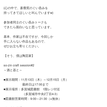
(心の中で、蒼塵窯のぐい呑みを
持ってきてほしいと叫んでいますw)
参加者同士のぐい呑みトークも
できたら面白いなと思っています。
基本、作家は不在ですが、今回しか
手に入らない作品もあるので、
ぜひお立ち寄りください。
【そう、僕は陶芸家】
so-zin craft session#2
～酒と器と～
■展示期間：11月13日（木）～12月15日（月）
最終日は17:00まで
■展示場所：多賀城図書館 1階レジ付近
（多賀城市中央2丁目4-3）
■図書館営業時間：9:00～21:30（※無休）