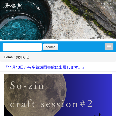
search
Home
/
お知らせ
お知らせ
『11月13日から多賀城図書館に出展します。』
アオを求めて
ギャラリーnote
作品集
ギャラリーアクセス/SNS
取扱店