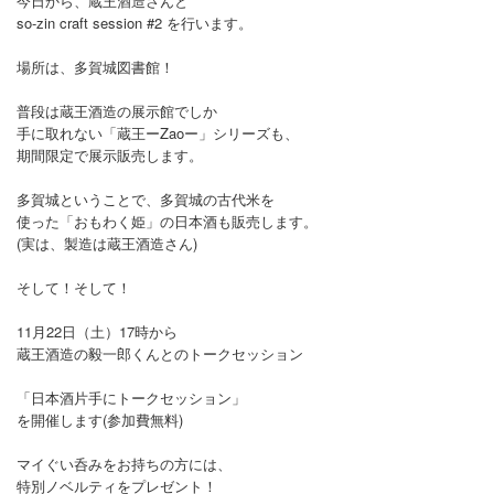
今日から、蔵王酒造さんと
so-zin craft session #2 を行います。
場所は、多賀城図書館！
普段は蔵王酒造の展示館でしか
手に取れない「蔵王ーZaoー」シリーズも、
期間限定で展示販売します。
多賀城ということで、多賀城の古代米を
使った「おもわく姫」の日本酒も販売します。
(実は、製造は蔵王酒造さん)
そして！そして！
11月22日（土）17時から
蔵王酒造の毅一郎くんとのトークセッション
「日本酒片手にトークセッション」
を開催します(参加費無料)
マイぐい呑みをお持ちの方には、
特別ノベルティをプレゼント！