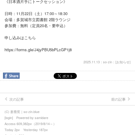
《日本酒片手にトークセッション》
日時：11月22日（土）17:00～18:30
会場：多賀城市立図書館 2階ラウンジ
参加費：無料（定員20名・要申込）
申し込みはこちら
https://forms.gle/J4jyPBU5bPLcGP1j8
2025.11.13：so-zin：[
お知らせ
]
次の記事
前の記事
(C) 蒼塵窯｜so-zin.blue
[
login
] Powered by
samidare
Access 609,382pv（2019/8/14～）
Today 2pv Yesterday 187pv