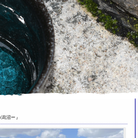
の潟沼ー』