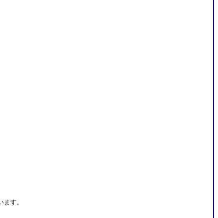
。
、
。
います。