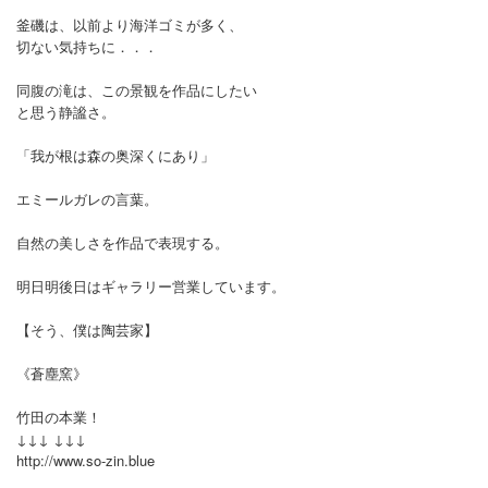
釜磯は、以前より海洋ゴミが多く、
切ない気持ちに．．．
同腹の滝は、この景観を作品にしたい
と思う静謐さ。
「我が根は森の奥深くにあり」
エミールガレの言葉。
自然の美しさを作品で表現する。
明日明後日はギャラリー営業しています。
【そう、僕は陶芸家】
《蒼塵窯》
竹田の本業！
↓↓↓ ↓↓↓
http://www.so-zin.blue