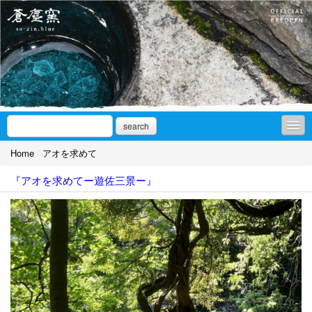
search
Home
/
アオを求めて
お知らせ
『アオを求めてー遊佐三景ー』
アオを求めて
ギャラリーnote
作品集
ギャラリーアクセス/SNS
取扱店