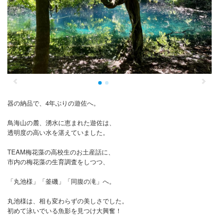
プロフィール
お問合せ
器の納品で、4年ぶりの遊佐へ。
鳥海山の麓、湧水に恵まれた遊佐は、
透明度の高い水を湛えていました。
TEAM梅花藻の高校生のお土産話に、
市内の梅花藻の生育調査をしつつ、
「丸池様」「釜磯」「同腹の滝」へ。
丸池様は、相も変わらずの美しさでした。
初めて泳いでいる魚影を見つけ大興奮！