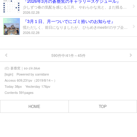
『2026年3月の蒼塵窯のギャラリースケジュール』
プロフィール
少しずつ春の気配を感じる三月。 やわらかな光と、まだ残る冷たい空気が交わる季節です。 蒼塵窯では、今月もゆるやかにギャラリーをオープンしております。 季節の移ろいを映した器とともに、静かな時間をお過ごしください。 上記の日程でギャラリーは営業しています。 皆さまのお越しをお待ちしております。 【そう、僕は陶芸家】
2026.02.28
お問合せ
『3月１日、月一ついでにゴミ拾いのお知らせ』
慌ただしく、前日になりましたが、 ひらめきmeetin'のサブ企画のご案内です。 「ゴミ拾いは、あくまでついで」 参加者同士で、楽しくおしゃべりし、 ついでに街がきれいになればいいなっていう、 ユル企画です。 毎月第1日曜日9時に城下広場集合で行なっています。 特に参加表明も必要ありませんので、 ご興味ある方は、当日9時に白石市の 城下広場集合でお願いします。 【ゴミ拾いは、気軽にできるまちおこし】 《月一ついでにゴミ拾い》 日時：3月1日(日)9時 城下広場集合 https://maps.app.goo.gl/Y7GDJiJwHSXteVT49?g_st=ic 持ち物(あれば)：軍手かトング(ゴミ袋はこちらで用意します)
2026.02.28
590件中/41件～45件
(C) 蒼塵窯｜so-zin.blue
[
login
] Powered by
samidare
Access 609,231pv（2019/8/14～）
Today 38pv Yesterday 176pv
Contents 591pages
HOME
TOP