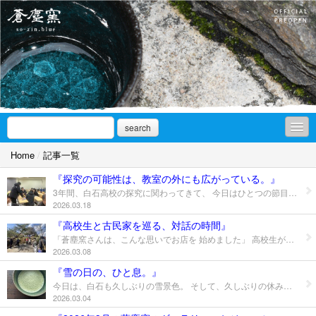
search
Home
/
記事一覧
お知らせ
『探究の可能性は、教室の外にも広がっている。』
アオを求めて
3年間、白石高校の探究に関わってきて、 今日はひとつの節目のような日。 生徒の発表から、 確かな成長を感じました。 ただ、僕が強く感じたのは、 少し違うところ。 成果発表会のあとに行った、 先生と地域の方々との振り返り。 昨年よりも参加する先生が増えて、 その変化が、素直に嬉しかったです。 大学の先生からも、白石高校の探究の あり方を高く評価していただきました。 「何ができるかわからないけど、 いつでも言って！」と 矢部先生からも嬉しい一言。 少しずつ、学校の中だけではなく、 外とのつながりが形になってきています。 そんな手応えを感じた一日。 まだ途中だけど、この流れを切らず、 絶やさず、繋いでいきます。 【対話が、可能性をひらく】 《蒼塵窯 so-zin blue》 営業日：土日祝 10:00～16:00 所在地：白石市益岡町1-10-3（白石城の麓） http://www.so-zin.blue ? 《ひらめきメソッド》 自分の未来を切りひらく、考える力を養う http://community-marketing-generation.jp/
2026.03.18
ギャラリーnote
『高校生と古民家を巡る、対話の時間』
「蒼塵窯さんは、こんな思いでお店を 始めました」 高校生が古民家を活用したお店を紹介 しながら、白石の街を歩く。 先日は、2度目の古民家まち歩き。 今回は8人で、 蒼塵窯 angle cafe キッチンオルト を巡りました。 古民家をどう活かしているのか。 お店を始めたきっかけ。 そんな話を聞きながら街を歩く。 途中、 「実は、この奥に茶室があってね」 「昔、ここは八百屋だったんだよ」 参加者から昔の街並みを 教えてもらったり。 今までの景色が少し変わる。 そして、一緒にご飯を食べると 自然と会話も増える。 教室の外に出ると人は変わる。 そんな時間でした。 来週は、ひらめきmeetin'！ 新たな出会いを楽しみにしています。 【まちを歩くと、学びが広がる】 《ひらめきmeetin’ vol.26》 「20代のうちから必要な経験、やってよかった経験は？」 問いのオーナー：白石市応援学生団体 のびshiro代表 伊藤颯汰 日時：3月14日（土）18時～ 参加費：初回500円／2回目以降1,000円／大学生・高校生以下無料 場所：中益岡区民会館 https://forms.gle/osjCs6J5okyStizQA
作品集
2026.03.08
ギャラリーアクセス/SNS
『雪の日の、ひと息。』
今日は、白石も久しぶりの雪景色。 そして、久しぶりの休み。 静かな時間、抹茶を点ててみる。 2月は高校の仕事が多く、 なんだかんだで忙しい日々。 毎日学校に行っていた週も（笑） 生徒のやる気に火がつくと、 僕も頑張りたくなる。 今日は、ちょっとひと休み。 確定申告やら、イベントの チラシづくりやらはしつつ．．． 気がつけば、完全な休みでない（笑） 14日のひらめきmeetin'も ご参加お待ちしています！ 【そう、僕は陶芸家】 《ひらめきmeetin’ vol.26》 「20代のうちから必要な経験、やってよかった経験は？」 問いのオーナー：白石市応援学生団体 のびshiro代表 伊藤颯汰 日時：3月14日（土）18時～ 参加費：初回500円／2回目以降1,000円／大学生・高校生以下無料 場所：中益岡区民会館 https://forms.gle/osjCs6J5okyStizQA
取扱店
2026.03.04