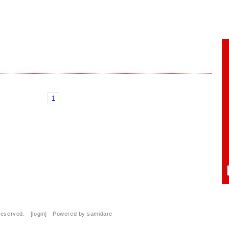
1
 Reserved. [
login
] Powered by
samidare