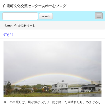
白鷹町文化交流センターあゆーむブログ
search
Home
/
今日のあゆーむ
各コンテンツのご案内
虹が！
今日のあゆーむ
お知らせ
イベントレポート
さむすぺ！
アクセス
施設概要
プロフィール
お問合せ
今日の白鷹町は、風が強かったり、雨が降ったり晴れたり、めまぐるし