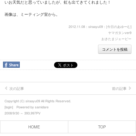
いお天気だと思っていましたが、虹も出てきてくれました！
画像は、ミーティング室から。
2012.11.08：siraayu09：[
今日のあゆーむ
]
ヤマガタンver9
おきたまジェーピー
コメントを投稿
次の記事
前の記事
Copyright (C) siraayu09 All Rights Reserved.
[
login
] Powered by
samidare
2008/9/30 ～ 393,997PV
HOME
TOP