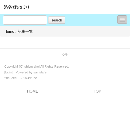
渋谷鯉のぼり
search
Home
/
記事一覧
コンテンツ
プロフィール
0件
お問合せ
Copyright (C) shibuyakoi All Rights Reserved.
[
login
] Powered by
samidare
2013/9/13 ～ 16,491PV
HOME
TOP