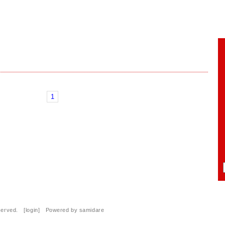
1
eserved. [
login
] Powered by
samidare