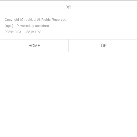
0件
最上の加盟店
村山の加盟店
Copyright (C) sekizai All Rights Reserved.
[
login
] Powered by
samidare
置賜の加盟店
2024/12/23 ～ 22,944PV
プロフィール
HOME
TOP
お問合せ