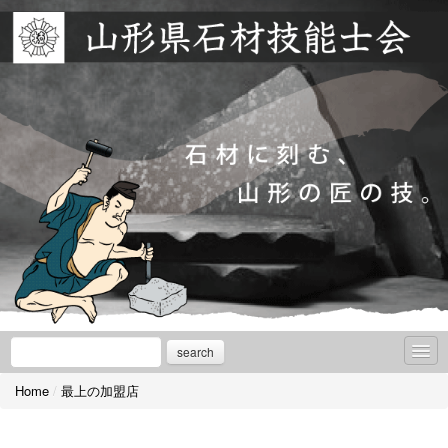
search
Home
/
最上の加盟店
お知らせ
庄内の加盟店