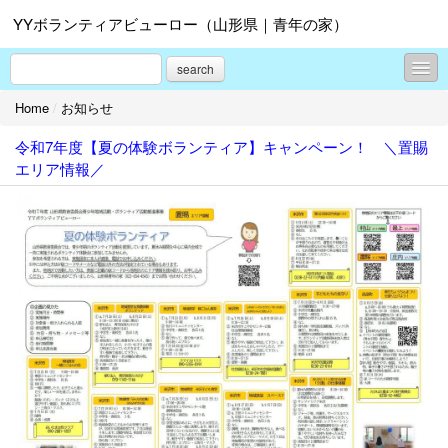
YYボランティアビューロー（山形県｜青年の家）
search
Home
/
お知らせ
お知らせ
令和7年度【夏の体験ボランティア】キャンペーン！ ＼置賜
活動レポート
エリア情報／
ボランティアＱ＆Ａ
サークル紹介
資料ダウンロード
プロフィール