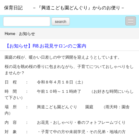
保育日記 －『興道こども園どんぐり』からのお便り－
search
Home
/
お知らせ
お知らせ
【お知らせ】R8.お花見サロンのご案内
プロフィール
園庭の桜が、暖かい日差しの中で満開を迎えようとしています。
お問合せ
桜の花を眺め桜の香りに包まれながら、子育てについておしゃべりをし
ませんか？
日 程 ： 令和８年４月１８日（土）
時 間 ： 午前１０時～１１時終了 （お好きな時間にいらし
て下さい）
場 所 ： 興道こども園どんぐり 園庭 （雨天時：園舎
内）
内 容 ： お花見・おしゃべり・春のフォトフレームづくり
対 象 ： ・子育て中の方や未就学児・その兄弟・地域の方