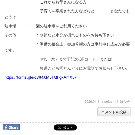
・これからお母さんになる方
・子育てを卒業された方などなど…… どなたでも
どうぞ
駐車場 ： 園の駐車場をご利用ください
その他 ： ＊水筒など水分が摂れるものをお持ち下さい
＊準備の都合上、参加希望の方は事前申し込みが必要
です。
4/15（水）まで下記のQRコード または
興道こども園どんぐりにお電話でお知らせ下さい。
https://forms.gle/cWt4XM5TQFgkAmX57
2026.04.11：seibu：[
お知らせ
]
コメントを投稿