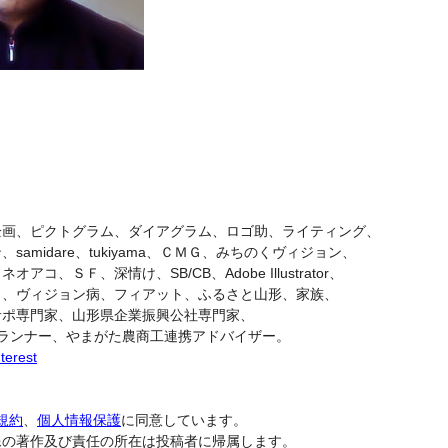
企画、ピクトグラム、ダイアグラム、ロゴ助、ライティング、
dare、tukiyama、ＣＭＧ、みちのくヴィジョン、
Ｆ、深情け、SB/CB、Adobe Illustrator、
ィジョン病、フィアット、ふるさと山形、家族、
門家、山形県企業振興公社専門家、
ナー、やまがた農商工連携アドバイザー。
terest
規約
、
個人情報保護
に同意しています。
像の著作及び責任の所在は投稿者に帰属します。