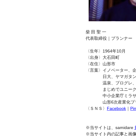
柴 田 聖 一
代表取締役｜プランナー
〈生年〉1964年10月
〈出身〉大石田町
〈在住〉山形市
〈言葉〉イノベーター、
日大、ヤマガタン、sami
温泉、プログレ、ネオアコ、Ｓ
まじめでユニーク、ヴ
中小企業庁ミラサポ専
山形6次産業化プラン
〈ＳＮＳ〉
Facebook
｜
Pin
※当サイトは、samidare
※当サイト内の記事と画