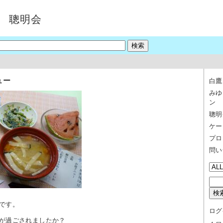
 聰明会
ュー
白鷹
みゆ
ン
聰明
ケー
プロ
問い
です。
ログ
が過ごされましたか？