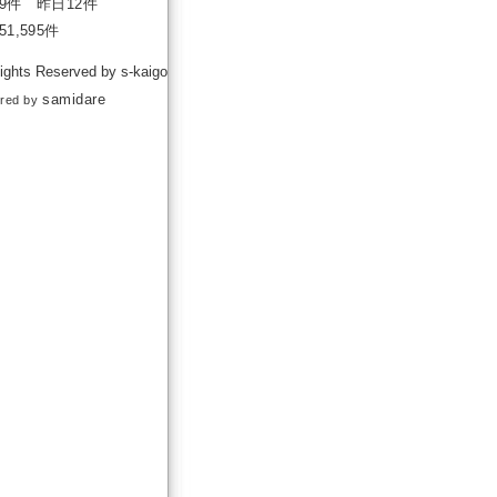
9件 昨日12件
1,595件
Rights Reserved by s-kaigo
samidare
red by