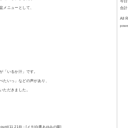
今日
盆メニューとして、
合計5
All 
powe
が「いるか汁」です。
べたいっ」などの声があり、
いただきました。
ount(11,218)：[
メモ
/
白鷹あゆみの園
]