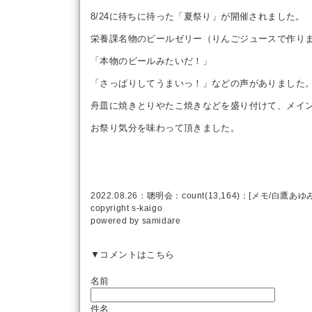
8/24に待ちに待った「夏祭り」が開催されました。
栄養課名物のビールゼリー（りんごジュースで作り
「本物のビールみたいだ！」
「さっぱりしてうまいっ！」などの声がありました
舟皿に焼きとりやたこ焼きなどを盛り付けて、メイ
お祭り気分を味わって頂きました。
2022.08.26：
聰明会
：count(13,164)：[
メモ
/
白鷹あゆ
copyright
s-kaigo
powered by
samidare
▼コメントはこちら
名前
件名