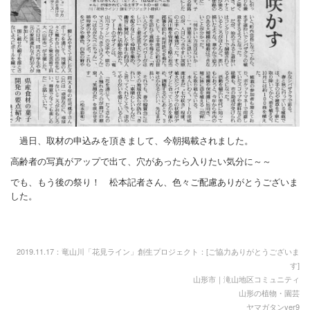
過日、取材の申込みを頂きまして、今朝掲載されました。
高齢者の写真がアップで出て、穴があったら入りたい気分に～～
でも、もう後の祭り！ 松本記者さん、色々ご配慮ありがとうございま
した。
2019.11.17：竜山川「花見ライン」創生プロジェクト：[
ご協力ありがとうございま
す
]
山形市｜滝山地区コミュニティ
山形の植物・園芸
ヤマガタンver9