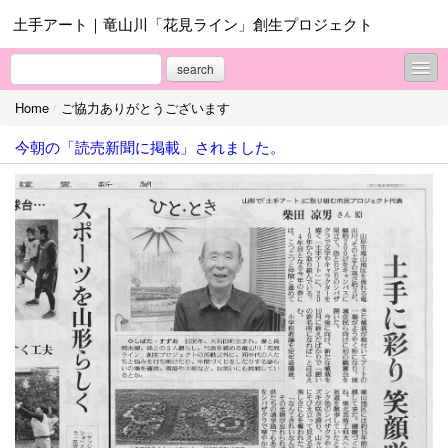
土手アート｜竜山川「花見ライン」創生プロジェクト
search
Home
/
ご協力ありがとうございます
活動記録
今朝の「読売新聞に掲載」されました。
プロジェクトのねらい
ご協力ありがとうございます
協賛者依頼
プロフィール
お問合せ