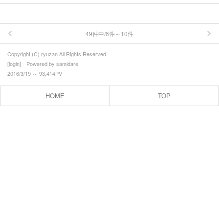
49件中/6件～10件
Copyright (C) ryuzan All Rights Reserved.
[
login
] Powered by
samidare
2016/3/19 ～ 93,414PV
HOME
TOP