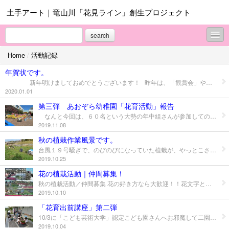
土手アート｜竜山川「花見ライン」創生プロジェクト
search
Home
/
活動記録
活動記録
年賀状です。
プロジェクトのねらい
新年明けましておめでとうございます！ 昨年は、「観賞会」や「花育」など新規の企画を実現し、メンバー 一同感謝しております。 観賞会は、新年も５月３日の吉日の開催を予定しております。 ただ、雨天の場合は４日へ延期させて頂きますので、よろしくお願い します。
2020.01.01
ご協力ありがとうございます
第三弾 あおぞら幼稚園「花育活動」報告
なんと今回は、６０名という大勢の年中組さんが参加しての「花育」活動。想像した通り、賑やかで、超楽しい植栽活動に取り組んでくれました。土を入れて、苗を植え、水をかけるまでの作業を園児たちが全て自力でやってくれ見事に完成！ 春の開花を楽しみにしながら、毎日水をやると話してました。
協賛者依頼
2019.11.08
プロフィール
秋の植栽作業風景です。
台風１９号騒ぎで、のびのびになっていた植栽が、やっとこさ２０日に実施できホッとました。 幼児からシニアまで多彩な仲間が汗を流して奮闘してくれました。 予想以上に仕事が捗り、みなさんに感謝です。ホントにお疲れさまでした。もう一回仕上げの作業を予定してます。
お問合せ
2019.10.25
花の植栽活動｜仲間募集！
秋の植栽活動／仲間募集 花の好き方なら大歓迎！！花文字とキャラクターで 笑顔と感動を届けましょう。
2019.10.10
「花育出前講座」第二弾
10/3に「こども芸術大学」認定こども園さんへお邪魔して二園目の講座を開きました。質問もしてくれたりして、楽しそうに取り組んでくれました。 二回目また行きますんで楽しみしててね。 園長さんはじめ先生方、可愛い年中さんありがとうねっ。
2019.10.04