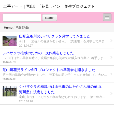
土手アート｜竜山川「花見ライン」創生プロジェクト
search
Home
/
活動記録
活動記録
山形立谷川のシバザクラを見学してきました
プロジェクトのねらい
今日、「立谷川の花さかじいさん」（先進地）を見学して来ました。 いやあ、壮大、見事、迫力～～～圧倒され、感動の渦に巻き込まれました。一大パノラマです。すごかった！ 何年かしたならーわたしたちのプロジェクトも花開き、あのようになるんでしょうか。初代の田所さん、現在の村田さんをはじめとするみなさんの想像を絶するご苦労を越えた先に、今フラワーロードがあり、多くの人を魅了するんでしょうね。敬意を表したい気持ちで一杯です。 沢山のことを今日学んできましたので、後塵のわたしたちもささやかに 焦らずに「幸せのタネ」を育てて参りたいと思います。どうぞご支援よろしくお願します。
2016.04.27
ご協力ありがとうございます
シバザクラ植栽のための一次作業をしました
２３日（土）早朝６時に、現場に集合し初めての鍬入れ作業に 着手しました。 いやあー予想どうり、でかい石ころから、小さいのまで出るわ でるわ～～手強い作業でしたが、プロ級の仲間が、「ツルハシ」 などで、実に見事に石を掘り出し、約１時間程で一次作業は完了！ お疲れさまでした。 植栽を含む本作業は、３０日（土）の６時３０分から開始です。
協賛者依頼
2016.04.24
プロフィール
竜山川花見ライン創生プロジェクトの準備会を開きました
第一回の準備会が開かれました。 芸工大の若い学生さんも参加して、大いに盛り上がりました。 組織、植栽の方法や課題、期日など話し合われ次のように決定 しました。 １、期日 ４月３０日（土） 午前６時３０分集合 （ちょっと早い時間ですが、気軽に参加してください） ２、場所 山形市小立「小立大橋」の南側堤防 岩盤浴「ゆたか」さんのところです。 ３、参加 お子さんとご一緒の参加大歓迎です。 ４、申込は、このHP内の「お問合せ／協力申込／協賛希望欄からか 運営事務局の代表者のTEL/FAXでも結構です。
お問合せ
2016.04.09
シバザクラの植栽地は山形市のゆたかさん脇の竜山川
河川敷に決定しました
竜山川には、いくつかの橋が架けられております。 第一年次の今年は、 まずは「小立大橋」（岩盤浴の山形ゆたかさん側）の上流 の河川敷を植栽予定地にしたいと考えております。 選定した花は「シバザクラ」です。 植栽予定日は、４月吉日を選んで実施します。 今検討中ですので、決まり次第お知らせします。
2016.03.20