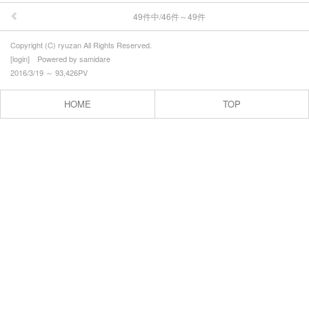
49件中/46件～49件
Copyright (C) ryuzan All Rights Reserved.
[
login
] Powered by
samidare
2016/3/19 ～ 93,426PV
HOME
TOP