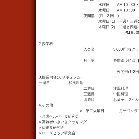
水曜日 AM 10 : 30 ~ 13 :
木曜日 AM 10 : 30 ~ 13 :
夜間部 (月 2 回 )
木曜日 (1) 一週と三週のク
木曜日 (2) 二週と四週のク
PM 6 : 30 ~ 8 :
2.授業料
入会金 5.000円(各クラス
月 謝 昼間部(月4回) 10.0
夜間部(月2回) 6.0
3.授業内容(カリキュラム)
一週目 和風料理
二週目 洋風料理
三週目 中国料理
四週目 お菓子、スペシャル
4.その他
○ 第二火曜日 月一回クラ
○ 介護ヘルパー食研究会
○ 高齢者いきいきクッキング
○ 伝統食研究会
○ ローズヒップ研究会