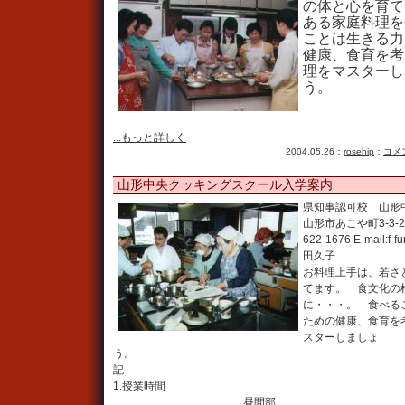
の体と心を育て
ある家庭料理を
ことは生きる力
健康、食育を考
理をマスターし
う。
...もっと詳しく
2004.05.26：
rosehip
：
コメン
山形中央クッキングスクール入学案内
県知事認可校 山形
山形市あこや町3-3-20 T
622-1676 E-mail:f-
田久子
お料理上手は、若さ
てます。 食文化の
に・・・。 食べる
ための健康、食育を
スターしましょ
う
記
1.授業時間
昼間部