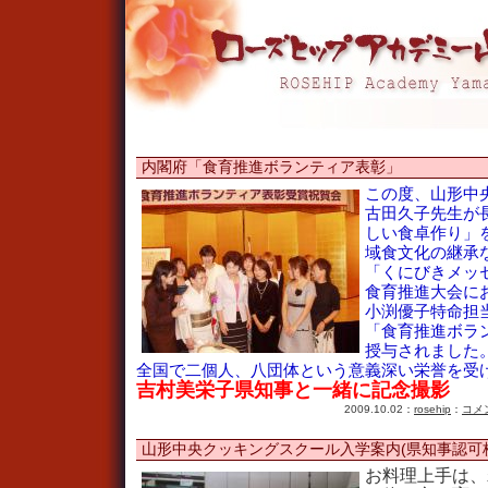
内閣府「食育推進ボランティア表彰」
この度、山形中
古田久子先生が
しい食卓作り」
域食文化の継承
「くにびきメッ
食育推進大会に
小渕優子特命担
「食育推進ボラ
授与されました
全国で二個人、八団体という意義深い栄誉を受
吉村美栄子県知事と一緒に記念撮影
2009.10.02：
rosehip
：
コメン
山形中央クッキングスクール入学案内(県知事認可
お料理上手は、