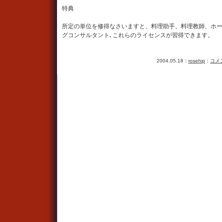
特典
所定の単位を修得なさいますと、料理助手、料理教師、ホ
グコンサルタント､これらのライセンスが習得できます。
2004.05.18：
rosehip
：
コメン