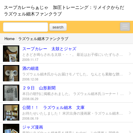
スープカレーらぁじゃ 加圧トレーニング：リメイクからだ
ラズウェル細木ファンクラブ
search
Home
/
ラズウェル細木ファンクラブ
スープカレーらぁじゃ
スープカレー 太鼓とジャズ
加圧トレーニング：リメイクからだ
ときどき鳴らされる太鼓・・・。 最近はお子様にいたずらされないように、 ちょっと上のほうに移動しました。 サイドに隠れる動物達。 そしてラズウェル細木編集のジャズのCD。 いつもはアコースティックな音楽だけなんですが、 店長の気分でジャズが流れることがあるんです。
2009.11.17
ラズウェル細木ファンクラブ
酒の細道
ラズウェル細木氏からお届けモノでした。 なんとも素敵な贈り物。 思わずその夜は湯豆腐でいっぱいやっちゃいました。 （愛妻とね！）
プロフィール
2008.12.08
お問合せ
２９日 山形新聞
本日の朝刊に掲載されました。 ラズウェル細木氏コーナー！ うれしいですね。 皆さんに、氏の漫画を見ていただきたいです！！
2008.06.29
公開！！ ラズウェル細木 文庫
お待たせいたしました！ 米沢出身の漫画家・ラズウェル細木氏の公認文庫コーナーが出来上がりました。 ジャズ漫画から子育て漫画、そして最近話題の『酒の細道』シリーズ、ほぼ全巻そろっております。 ラズウェル細木氏直筆の色紙もいただいて、堂々開設した次第です。 実は、店長とは高校時代の同窓生！ 漫画家の彼とスープカレー屋＆加圧トレーニングインストラクターの私、高校時代には考えられない生業を営んでいるモノです。 ともかく、めでたくラズウェル細木氏公認！文庫の出来上がり。 オープン記念で、高校時代の同窓生の方には、もれなくカレーパンプレゼントという太っ腹気分です。 どうか皆さま、米沢出身のラズウェル細木氏に注目です！
2008.06.19
ジャズ漫画
最初にラズウェル細木氏を拝見したのが、この漫画！ 同級生の彼！と分かって大いにビックリしました。