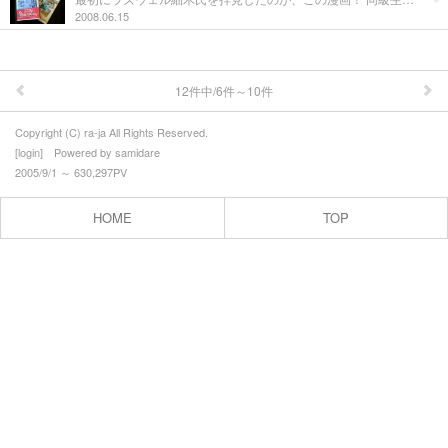
2008.06.15
12件中/6件～10件
Copyright (C) ra-ja All Rights Reserved.
[
login
] Powered by
samidare
2005/9/1 ～ 630,297PV
HOME
TOP