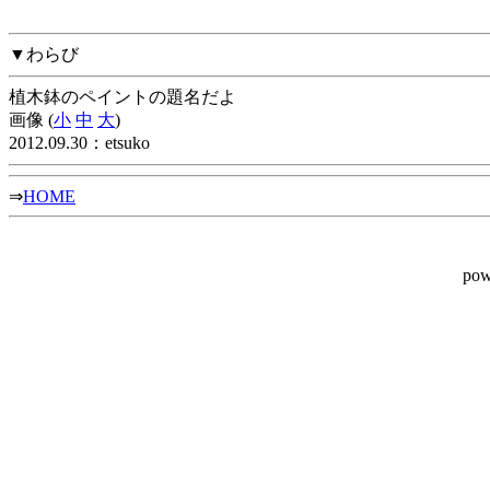
▼わらび
植木鉢のペイントの題名だよ
画像 (
小
中
大
)
2012.09.30：etsuko
⇒
HOME
pow