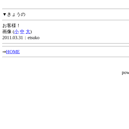
▼きょうの
お客様！
画像 (
小
中
大
)
2011.03.31：etsuko
⇒
HOME
pow