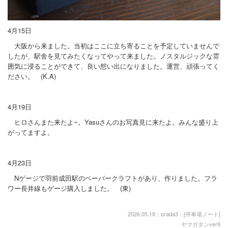
№１ 悲しいおせきの話
4月15日
№２ 弁慶の供養塔
大阪から来ました。当初はここに立ち寄ることを予定していませんで
№３ わさやの怪盗
したが、駅舎を見てみたくなってやって来ました。ノスタルジックな雰
囲気に浸ることができて、良い想い出になりました。運営、頑張ってく
№４ いなかの白兎
ださい。 (K.A)
長井線ポスター紀行
4月19日
がんばるニャンズ
ヒロさんまた来たよ~。Yasuさんのお写真見に来たよ。みんな盛り上
がってますよ。
長井線乗車リポート
長井線読切りエッセー
4月23日
長井線を走った蒸気機関車
Nゲージで羽前成田駅のペーパークラフトがあり、作りました。フラ
ワー長井線もゲージ購入しました。 (東)
鉄道豆知識館2
プロフィール
2026.05.18：orada3：[
停車場ノート
]
ヤマガタンver9