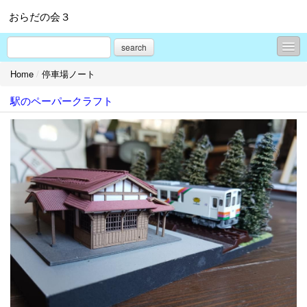
おらだの会３
search
Home
/
停車場ノート
イベント情報
駅のペーパークラフト
停車場ノート
駅茶こぼれ話
羽前成田駅100年物語
駅ノートイラスト館
成田駅の宝物Ⅱ
駅舎探検（成田VS西大塚）
停車場風景
ふるさとの伝説