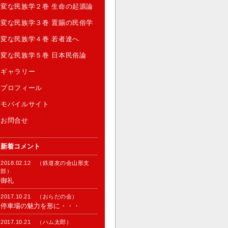
変な民族学２巻 生命の起源論
変な民族学３巻 置賜の民俗学
変な民族学４巻 若者達へ
変な民族学５巻 日本民俗論
ギャラリー
プロフィール
モバイルサイト
お問合せ
新着コメント
2018.02.12 （鉄道友の会山形支
部）
御礼
2017.10.21 （おらだの会）
停車場の魅力を形に・・・
2017.10.21 （ハム太郎）