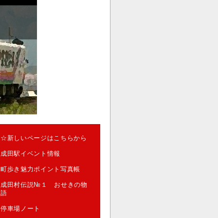
☆新しいページはこちらから
成田駅イベント情報
町歩き魅力ポイント写真帳
成田村伝説№１ おせきの物
語
停車場ノート