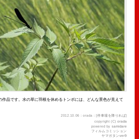
作品です。水の草に羽根を休めるトンボには、どんな景色が見えて
2012.10.06：orada：[
停車場を降りれば
]
copyright (C)
orada
powered by
samidare
フィルムコミッション
ヤマガタンver9