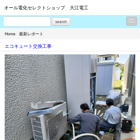
オール電化セレクトショップ 大江電工
search
Home
/
最新レポート
最新レポート
エコキュート交換工事
太陽光蓄電池リンク集
関連会社紹介
プロフィール
お問合せ