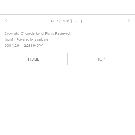
471件中/16件～20件
Copyright (C) ooedenko All Rights Reserved.
[
login
] Powered by
samidare
2008/12/9 ～ 2,281,945PV
HOME
TOP