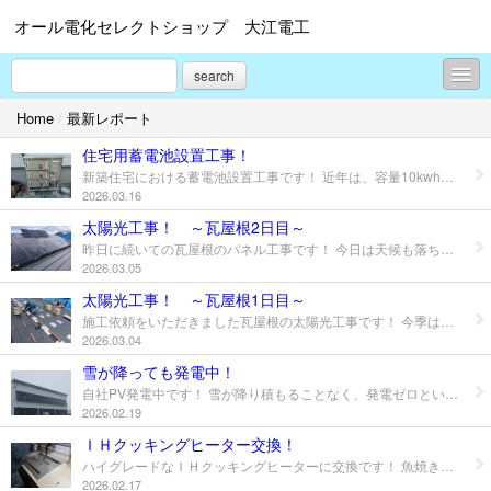
オール電化セレクトショップ 大江電工
search
Home
/
最新レポート
最新レポート
住宅用蓄電池設置工事！
太陽光蓄電池リンク集
新築住宅における蓄電池設置工事です！ 近年は、容量10kwh前後の蓄電池を設置される方が多くなっております。 電気料金値上げが続き、できるだけオフグリッド（電力の自給自足）に近づけるように！ という流れからでしょうか？？ 弊社では太陽光パネルはもちろん！ 蓄電池システムや、電気自動車と接続するV2Hシステムなど お客様のご要望に沿ったご提案と施工をさせていただいております。 お気軽にご相談ください。
2026.03.16
関連会社紹介
太陽光工事！ ～瓦屋根2日目～
昨日に続いての瓦屋根のパネル工事です！ 今日は天候も落ち着いて、スムースに施工が進みました！ パネル設置完了です！
プロフィール
2026.03.05
お問合せ
太陽光工事！ ～瓦屋根1日目～
施工依頼をいただきました瓦屋根の太陽光工事です！ 今季は積雪も少なく、この時期に屋根施工が可能でホッとしているところです。 なんせ、瓦屋根の場合は瓦を剥がしながらの施工ですからね～(^_^;) 板金屋根よりも手間がかかるこの工法・・・ 内陸では数少ない瓦屋根施工ですが、無事１日目完了です！
2026.03.04
雪が降っても発電中！
自社PV発電中です！ 雪が降り積もることなく、発電ゼロという日はありません！ 毎日ある程度の電気使用量がある会社や工場などには、 この壁面パネルはうってつけです！(^O^)／
2026.02.19
ＩＨクッキングヒーター交換！
ハイグレードなＩＨクッキングヒーターに交換です！ 魚焼きグリルは網もなく、庫内はフラットなＩＨ！ お掃除も楽な優れものです！(^O^)／
2026.02.17