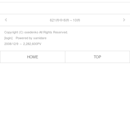
621件中/6件～10件
Copyright (C) ooedenko All Rights Reserved.
[
login
] Powered by
samidare
2008/12/9 ～ 2,282,600PV
HOME
TOP