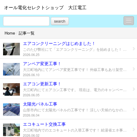
オール電化セレクトショップ 大江電工
search
Home
/
記事一覧
最新レポート
エアコンクリーニングはじめました！
太陽光蓄電池リンク集
このたび弊社にて「エアコンクリーニング」を始めました！ 専用講習を受けノウハウを取得。 メーカーや機種や年式など様々な機器がございますので、時に覚束ない場面もあると思いますが、丁寧に対応させていただきます。 くわしくは専用チラシ、または直接お問い合わせください！ ※チラシは、上部ダウンロードボタンより！
2026.06.25
関連会社紹介
アンペア変更工事！
大江町地内にてアンペア変更工事です！ 外線工事もあり架空線の張り替え作業状況です。 電線が入り組んでる角地のため、高所作業車の操作に技術が必要な工事でした！(^O^)／ ※エコキュートやIHクッキングヒーター、太陽光発電や蓄電池・V2H、高圧機器工事など、電気工事はお気軽にご相談下さい。
プロフィール
2026.06.10
お問合せ
エアコン更新工事！
大江町内にてエアコン工事です。 現在は、電力のキャンペーンや山形県のキャンペーンがあり、多少の還元があります。 ご検討の方はお急ぎください(^O^)／ ※エコキュートやIHクッキングヒーター、太陽光発電や蓄電池・V2H、高圧機器工事など、電気工事はお気軽にご相談下さい。
2026.06.05
太陽光パネル工事
山形市内にて太陽光パネルの工事です！ 涼しい天候のなかの作業で助かりました(^O^)／ ※エコキュートやIHクッキングヒーター、太陽光発電や蓄電池・V2H、高圧機器工事など、電気工事はお気軽にご相談下さい。
2026.06.04
エコキュート交換工事
大江町地内でのエコキュートの入替工事です！ 給湯省エネ事業補助金を上手に活用いたしましょう！ ※エコキュートやIHクッキングヒーター、太陽光発電や蓄電池・V2H、高圧機器工事など、電気工事はお気軽にご相談下さい。
2026.06.02