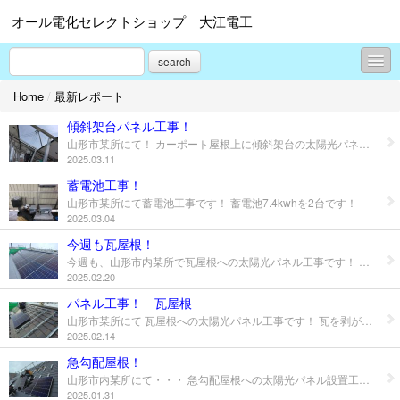
オール電化セレクトショップ 大江電工
search
Home
/
最新レポート
最新レポート
傾斜架台パネル工事！
太陽光蓄電池リンク集
山形市某所にて！ カーポート屋根上に傾斜架台の太陽光パネル工事です！ 架台コストは割高ですが、雪が積もらない様に！ということで 発電量を増やしたいという方へ！
2025.03.11
関連会社紹介
蓄電池工事！
山形市某所にて蓄電池工事です！ 蓄電池7.4kwhを2台です！
プロフィール
2025.03.04
お問合せ
今週も瓦屋根！
今週も、山形市内某所で瓦屋根への太陽光パネル工事です！ 続くときはつづくもので・・・ 瓦屋根の現場です！ 冬期間でも無事に作業を終えることができました！
2025.02.20
パネル工事！ 瓦屋根
山形市某所にて 瓦屋根への太陽光パネル工事です！ 瓦を剥がして加工したり、金具をとりつけて・・・ と、非常に神経を使い手間のかかる工事です！ 時々割れるので 予備瓦の準備をお願いしまーす！(^O^)／
2025.02.14
急勾配屋根！
山形市内某所にて・・・ 急勾配屋根への太陽光パネル設置工事です！ 安全対策の足場と墜落防止装置を装着しての作業になります。 冬期間における作業なので屋根は滑りやすく大変でした～(^_^;) しかし無事に終えることができました！
2025.01.31