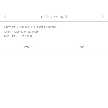
471件中/46件～50件
Copyright (C) ooedenko All Rights Reserved.
[
login
] Powered by
samidare
2008/12/9 ～ 2,282,223PV
HOME
TOP