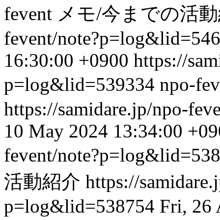
fevent
メモ/今までの活
fevent/note?p=log&lid=54
16:30:00 +0900
https://sam
p=log&lid=539334
npo-fev
https://samidare.jp/npo-fe
10 May 2024 13:34:00 +09
fevent/note?p=log&lid=53
活動紹介
https://samidare.
p=log&lid=538754
Fri, 26