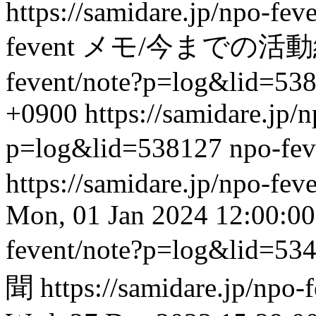
https://samidare.jp/npo-f
fevent
メモ/今までの活
fevent/note?p=log&lid=53
+0900
https://samidare.jp/
p=log&lid=538127
npo-fev
https://samidare.jp/npo-fe
Mon, 01 Jan 2024 12:00:0
fevent/note?p=log&lid=53
聞
https://samidare.jp/npo