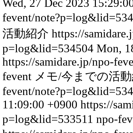
Wed, 27 Dec 2023 15:29:0
fevent/note?p=log&lid=53
活動紹介
https://samidare.
p=log&lid=534504
Mon, 1
https://samidare.jp/npo-f
fevent
メモ/今までの活
fevent/note?p=log&lid=53
11:09:00 +0900
https://sam
p=log&lid=533511
npo-fev