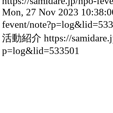
https://samidare.jp/npo-fe
Mon, 27 Nov 2023 10:38:0
fevent/note?p=log&lid=53
活動紹介
https://samidare.
p=log&lid=533501