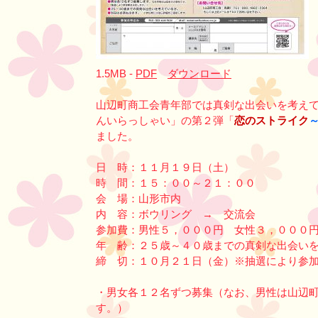
1.5MB -
PDF
ダウンロード
山辺町商工会青年部では真剣な出会いを考え
んいらっしゃい」の第２弾「
恋のストライク
ました。
日 時：１１月１９日（土）
時 間：１５：００～２１：００
会 場：山形市内
内 容：ボウリング → 交流会
参加費：男性５，０００円 女性３，０００
年 齢：２５歳～４０歳までの真剣な出会い
締 切：１０月２１日（金）※抽選により参
・男女各１２名ずつ募集（なお、男性は山辺
す。）