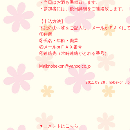
・当日はお酒も準備致します。
・参加者には、後日詳細をご連絡致します。
【申込方法】
下記の①～④をご記入し、メールかＦＡＸに
①住所
②氏名・年齢・職業
③メールorＦＡＸ番号
④連絡先（常時連絡がとれる番号）
Mail:nobekon@yahoo.co.jp
2011.09.28：
nobekon
：c
▼コメントはこちら