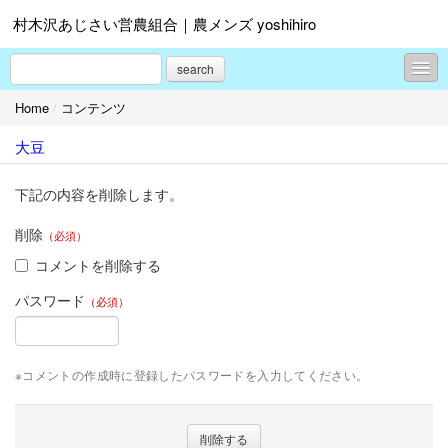
村木沢あじさい営農組合｜農メンズ yoshihiro
search
Home
/
コンテンツ
コンテンツ
大豆
プロフィール
お問合せ
下記の内容を削除します。
削除
（必須）
コメントを削除する
パスワード
（必須）
※コメントの作成時に登録したパスワードを入力してください。