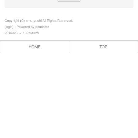
Copyright (C) nms-yoshi All Rights Reserved.
[
login
] Powered by
samidare
2016/6/3 ～ 162,933PV
HOME
TOP