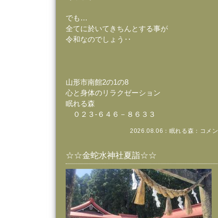
でも…
全てに於いてきちんとする事が
令和なのでしょう‥
山形市南館2の1の8
心と身体のリラクゼーション
眠れる森
０２３‐６４６－８６３３
2026.08.06：
眠れる森
：
コメン
☆☆金蛇水神社夏詣☆☆