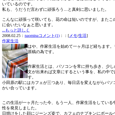
いているのです。
私も、うだうだ言わずに頑張ろう…と真剣に思いました。
こんなに頑張って咲いても、花の命は短いのですが、またこ
に会いたいなぁと思います。
...もっと詳しく
2008.02.25：
naomina
コメント(1)
：：[
メモ
/
生活
]
作家生活
はや、作家生活を始めて一ヶ月ほど経ちます。
原稿の為です。
作家生活とは、パソコンを常に持ち歩き、少し
文が出来れば文章にするという事を、私の中で
す。
小田原の駅にはカフェが三つあり、毎日店を変えながらパソ
かい合っています。
この生活が一ヶ月たった今、もう一人、作家生活をしている
性を発見しました。
日焼けをした顔にジーンズ姿で、カフェのナプキンにボール