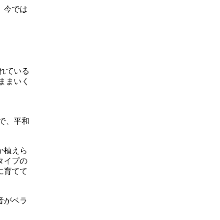
。今では
れている
ままいく
で、平和
か植えら
タイプの
に育てて
音がベラ