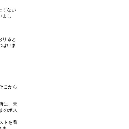
たくない
いまし
おりると
のはいま
そこから
所に、天
まのポス
ストを着
さま。