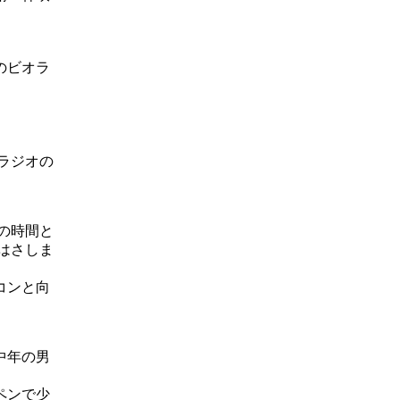
のビオラ
ラジオの
の時間と
はさしま
コンと向
中年の男
ペンで少