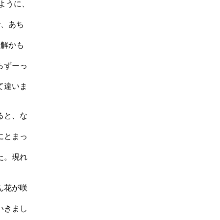
ように、
で、あち
正解かも
らずーっ
て違いま
ると、な
にとまっ
た。現れ
ん花が咲
いきまし