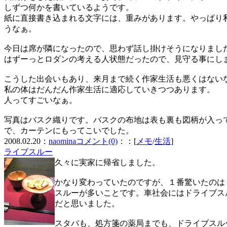
しずつ何かを書いているようです。
紙に直接書き込まれる文字には、重みがあります。やっぱり
うなぁ。
今日は席が隣になったので、思わず話し掛けそうになりまし
はずーっとロダンの考える人状態だったので、見守る事にし
こうした出会いもあり、来月まで続く作家生活も悪くはない
私の体はだんだん作家生活に適応していきつつあります。
人ってすごいなぁ。
写真はバスク織りです。バスクの布地は表も裏も図柄が入っ
で、カーテンにもってこいでした。
2008.02.20：
naomina
コメント(0)
：：[
メモ
/
生活
]
ライブスルー
久々に実家に帰省しました。
かなり変わっていたのですが、１番驚いたのは
スルーが多いことです。車社会にはドライブス
だと思いました。
スタバも、処方箋の薬局までも、ドライブスル