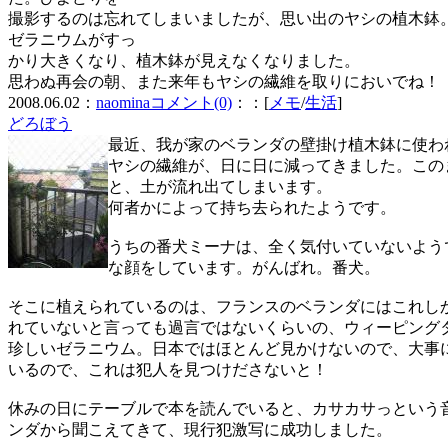
撮影するのは忘れてしまいましたが、思い出のヤシの植木鉢
ゼラニウムがすっ
かり大きくなり、植木鉢が見えなくなりました。
思わぬ再会の朝、また来年もヤシの繊維を取りにおいでね！
2008.06.02：
naomina
コメント(0)
：：[
メモ
/
生活
]
どろぼう
最近、我が家のベランダの壁掛け植木鉢に使わ
ヤシの繊維が、日に日に減ってきました。この
と、土が流れ出てしまいます。
何者かによって持ち去られたようです。
うちの番犬ミーナは、全く気付いていないよう
な顔をしています。がんばれ。番犬。
そこに植えられているのは、フランスのベランダにはこれし
れていないと言っても過言ではないくらいの、ウィーピング
珍しいゼラニウム。日本ではほとんど見かけないので、大事
いるので、これは犯人を見つけださないと！
休みの日にテーブルで本を読んでいると、カサカサっという
ンダから聞こえてきて、現行犯激写に成功しました。