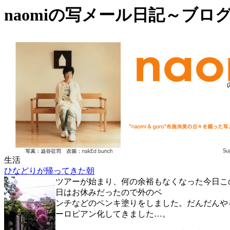
naomiの写メール日記～ブロ
生活
ひなどりが帰ってきた朝
ツアーが始まり、何の余裕もなくなった今日こ
日はお休みだったので外のベ
ンチなどのペンキ塗りをしました。だんだんや
ーロピアン化してきました…。