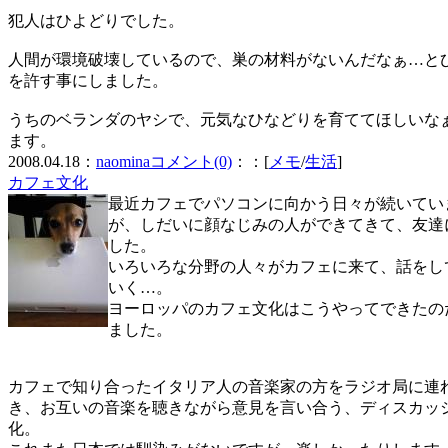
犯人はひよどりでした。
人間が環境破壊しているので、巣の材料がないんだなぁ…と
を許す事にしました。
うちのベランダのヤシで、元気なひなどりを育ててほしいな
ます。
2008.04.18：
naomina
コメント(0)
：：[
メモ
/
生活
]
カフェ文化
最近カフェでパソコンに向かう日々が続いてい
が、しだいに顔なじみの人ができてきて、友達
した。
いろいろな分野の人々がカフェに来て、話をし
いく…。
ヨーロッパのカフェ文化はこうやってできたの
ました。
カフェで知り合ったイタリア人の音楽家の方をラジオ局に連
き、お互いの音楽を聴きながら意見を言い合う、ディスカッ
化。