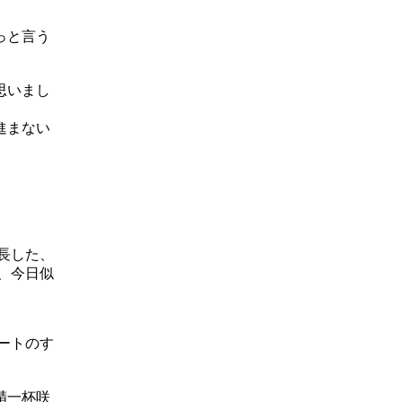
。
っと言う
思いまし
進まない
長した、
、今日似
ートのす
精一杯咲