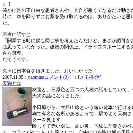
す！
確かに足の不自由な患者さんや、具合が悪くてなるだけ動き
時に、車を降りずにお薬を受け取れるのは、ありがたいと思
た。
医者に話すと
「開業する時に僕も同じ事を考えたんだけど、まさか認可が
は思っていなかった。建物の関係上、ドライブスルーにする
さら無理。」
だそうです。
久々に日本食を頂きました。おいしかった！
2007.11.05：
naomina
コメント(0)
：：[
メモ
/
生活
]
天狗とは
友達と、三原色と五つの人種の話をしていて、
天狗の話になりました。
小田原から、大雄山線という短い電車で行ける
狗で有名な名所があるようで、駅でよく天狗さ
ターを見ます。
険しくて赤い顔に、高い鼻、下駄に前開きのベ
て、カラスがペット（友達？）で、自由に山を駆け巡る天狗