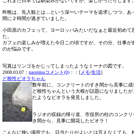
これまた日本では馴染みがないですが、楽しかったりします
昨晩は、先入観とは…という深ーいテーマを追求しつつ、あ
間に２時間が過ぎていました。
小田原のカフェって、ヨーロッパみたいだなぁと最近初めて
た。
カフェの楽しみが増えた今日この頃ですが、その分、仕事が
のが悩みです。
写真はリンゴをかじってしまったようなミーナの図です。
2008.03.07：
naomina
コメント(0)
：：[
メモ
/
生活
]
ど根性ビオラちゃん
数年前に、コンクリートのすき間から見事に成
ど根性ちゃんという大根が話題になりましたが
たようなビオラを発見しました。
ラジオの収録の帰り道、市役所の柱のコンクリ
き間から、見事に開花したビオラ！
こんなに狭い場所でも、日当たりがよいとは言えなくても、