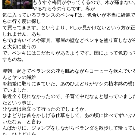
もうすぐ梅雨がやってくるので、木が痛まない
やるなら今のうちです。私が
気に入っているフランスのペンキFは、色合いが本当に綺麗
らに行く度に探し
て買ってきます。というより、Fしか見かけないという方が
しれません。あち
らでは古いイスや家具、部屋の壁などペンキを塗り直しなが
と大切に使うの
で、ペンキにはこだわりがあるようです。国によって色彩っ
すものね。
翌朝、起きてベランダの花を眺めながらコーヒーを飲んでい
んとヤシの繊維
を頻繁に取りにきていた、あのひよどりがヤシの植木鉢の横
ていました。
最近全く現れなかったので、子育て中だなぁと思っていまし
たという事は、
ひな達は巣立って行ったのでしょうか。
ひよどりは首をかしげる仕草をして、あの頃に比べてずいぶ
いたなぁ…と言わ
んばかりに、ジャンプをしながらベランダを散歩して帰って
た。ひよどりを